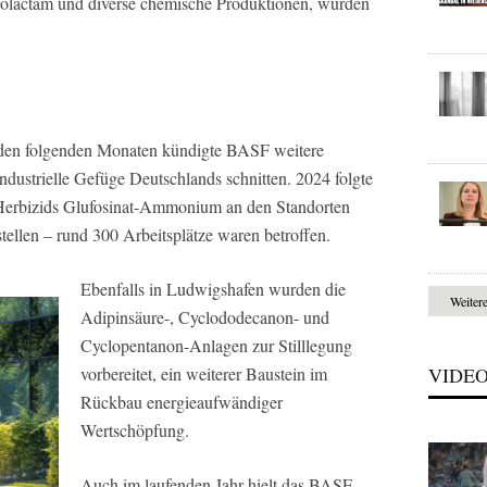
olactam und diverse chemische Produktionen, wurden
 den folgenden Monaten kündigte BASF weitere
industrielle Gefüge Deutschlands schnitten. 2024 folgte
 Herbizids Glufosinat-Ammonium an den Standorten
ellen – rund 300 Arbeitsplätze waren betroffen.
Ebenfalls in Ludwigshafen wurden die
Weiter
Adipinsäure-, Cyclododecanon- und
Cyclopentanon-Anlagen zur Stilllegung
vorbereitet, ein weiterer Baustein im
VIDE
Rückbau energieaufwändiger
Wertschöpfung.
Auch im laufenden Jahr hielt das BASF-