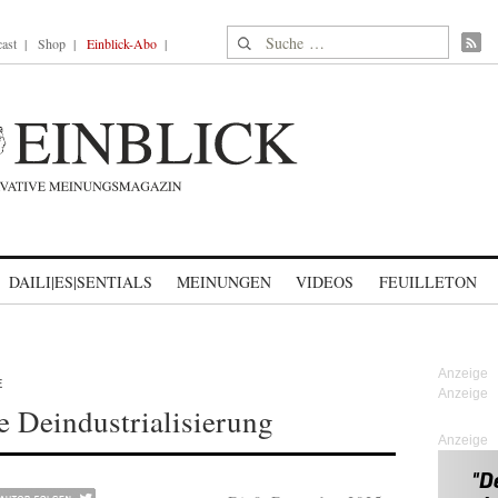
Suche nach:
ast
Shop
Einblick-Abo
DAILI|ES|SENTIALS
MEINUNGEN
VIDEOS
FEUILLETON
E
 Deindustrialisierung
Anzeige