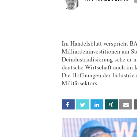
VON
THOMAS KOLBE
Im Handelsblatt verspricht 
Milliardeninvestitionen am St
Deindustrialisierung sehe er n
deutsche Wirtschaft auch im
Die Hoffnungen der Industrie
Militärsektors.
Facebook
Twitter
Linkedin
Xing
Em