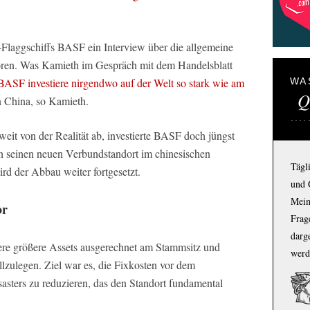
laggschiffs BASF ein Interview über die allgemeine
hören. Was Kamieth im Gespräch mit dem Handelsblatt
BASF investiere nirgendwo auf der Welt so stark wie am
WA
Q
in China, so Kamieth.
it von der Realität ab, investierte BASF doch jüngst
in seinen neuen Verbundstandort im chinesischen
Tägl
rd der Abbau weiter fortgesetzt.
und 
Mein
or
Frage
darg
re größere Assets ausgerechnet am Stammsitz und
werd
lzulegen. Ziel war es, die Fixkosten vor dem
asters zu reduzieren, das den Standort fundamental