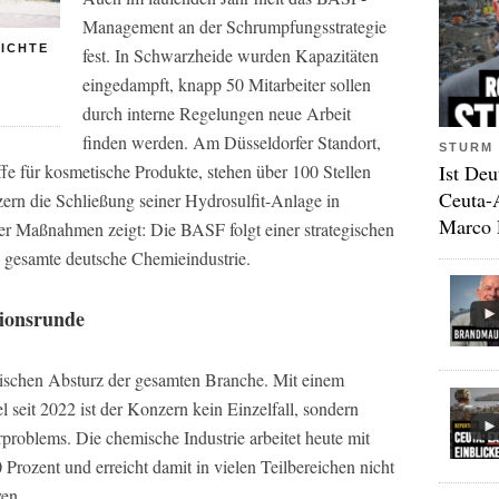
Management an der Schrumpfungsstrategie
HICHTE
fest. In Schwarzheide wurden Kapazitäten
eingedampft, knapp 50 Mitarbeiter sollen
durch interne Regelungen neue Arbeit
finden werden. Am Düsseldorfer Standort,
STURM 
Ist Deu
ffe für kosmetische Produkte, stehen über 100 Stellen
Ceuta-
zern die Schließung seiner Hydrosulfit-Anlage in
Marco 
er Maßnahmen zeigt: Die BASF folgt einer strategischen
e gesamte deutsche Chemieindustrie.
tionsrunde
tischen Absturz der gesamten Branche. Mit einem
seit 2022 ist der Konzern kein Einzelfall, sondern
problems. Die chemische Industrie arbeitet heute mit
 Prozent und erreicht damit in vielen Teilbereichen nicht
en.