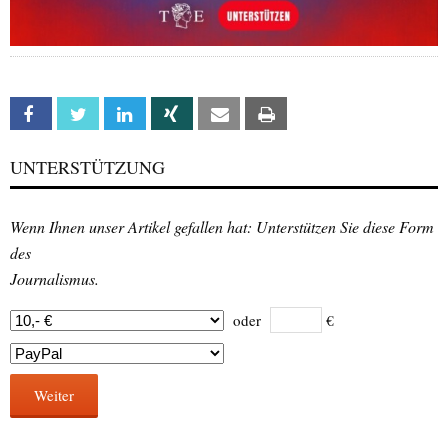
Facebook
Twitter
Linkedin
Xing
Email
Print
UNTERSTÜTZUNG
Wenn Ihnen unser Artikel gefallen hat: Unterstützen Sie diese Form
des
Journalismus.
oder
€
Weiter