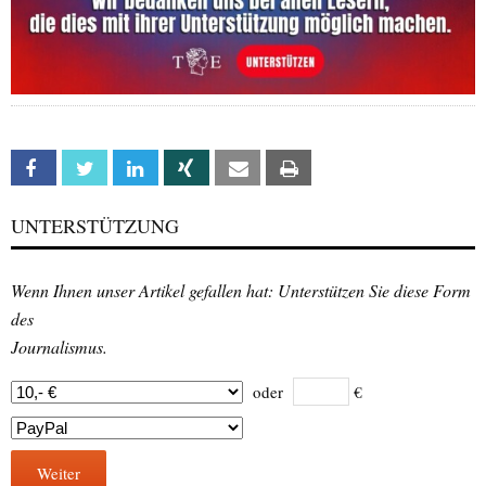
Facebook
Twitter
Linkedin
Xing
Email
Print
UNTERSTÜTZUNG
Wenn Ihnen unser Artikel gefallen hat: Unterstützen Sie diese Form
des
Journalismus.
oder
€
Weiter