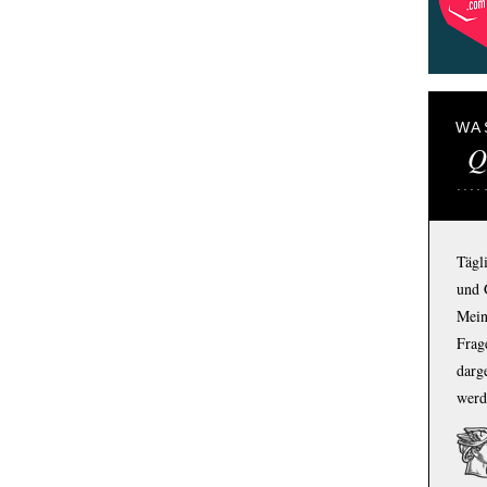
WA
Q
Tägl
und 
Mein
Frage
darg
werd