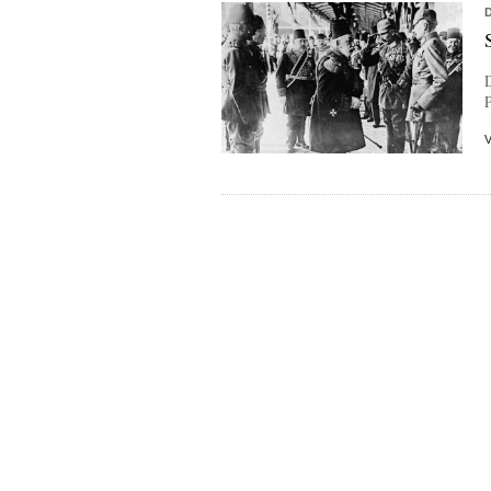
D
P
Posts navigation