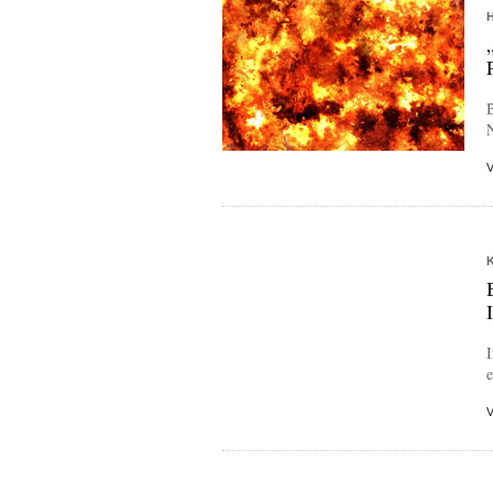
B
N
I
e