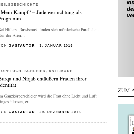
HEILSGESCHICHTE
„Mein Kampf“ – Judenvernichtung als
Programm
ei Hitlers „Rassismus“ finden sich mörderische Parallelen.
ur der Arier...
VON
GASTAUTOR
|
3. JANUAR 2016
KOPFTUCH, SCHLEIER, ANTI-MODE
Burqa und Niqab entäußern Frauen ihrer
Identität
ZUM A
m Ganzkörperschleier wird die Frau ohne Licht und Luft
ingeschlossen, er...
VON
GASTAUTOR
|
29. DEZEMBER 2015