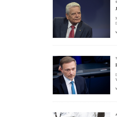
M
D
W