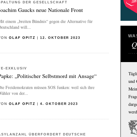
SPALTUNG DER GESELLSCHAFT
Joachim Gaucks neue Nationale Front
it einem „breiten Bündnis“ gegen die Alternative für
eutschland will...
WA
VON
OLAF OPITZ
|
12. OKTOBER 2023
Q
TE-EXKLUSIV
Tägl
Papke: „Politischer Selbstmord mit Ansage“
und 
Die Freidemokraten müssen SOS funken: weil sich ihre
Mein
ähler von der...
Frage
darg
VON
OLAF OPITZ
|
4. OKTOBER 2023
werd
ASYLANZAHL ÜBERFORDERT DEUTSCHE