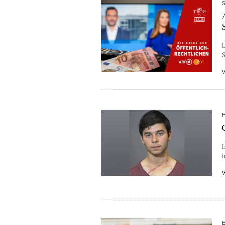
D
S
E
i