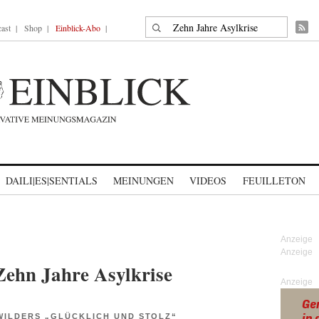
Suche nach:
ast
Shop
Einblick-Abo
DAILI|ES|SENTIALS
MEINUNGEN
VIDEOS
FEUILLETON
Zehn Jahre Asylkrise
Anzeige
WILDERS „GLÜCKLICH UND STOLZ“