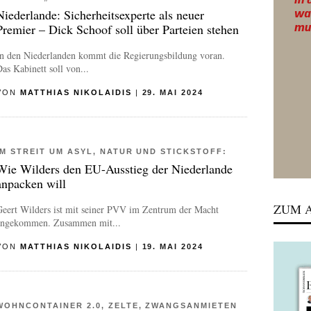
Niederlande: Sicherheitsexperte als neuer
Premier – Dick Schoof soll über Parteien stehen
In den Niederlanden kommt die Regierungsbildung voran.
as Kabinett soll von...
VON
MATTHIAS NIKOLAIDIS
|
29. MAI 2024
IM STREIT UM ASYL, NATUR UND STICKSTOFF:
Wie Wilders den EU-Ausstieg der Niederlande
anpacken will
ZUM A
Geert Wilders ist mit seiner PVV im Zentrum der Macht
angekommen. Zusammen mit...
VON
MATTHIAS NIKOLAIDIS
|
19. MAI 2024
WOHNCONTAINER 2.0, ZELTE, ZWANGSANMIETEN