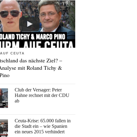
AUF CEUTA
tschland das nächste Ziel? –
Analyse mit Roland Tichy &
Pino
Club der Versager: Peter
Hahne rechnet mit der CDU
ab
Ceuta-Krise: 65.000 fallen in
die Stadt ein – wie Spanien
ein neues 2015 verhindert