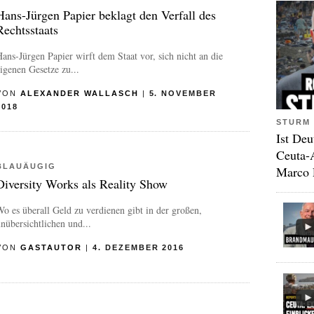
Hans-Jürgen Papier beklagt den Verfall des
Rechtsstaats
ans-Jürgen Papier wirft dem Staat vor, sich nicht an die
igenen Gesetze zu...
VON
ALEXANDER WALLASCH
|
5. NOVEMBER
2018
STURM 
Ist Deu
Ceuta-
BLAUÄUGIG
Marco 
Diversity Works als Reality Show
o es überall Geld zu verdienen gibt in der großen,
nübersichtlichen und...
VON
GASTAUTOR
|
4. DEZEMBER 2016