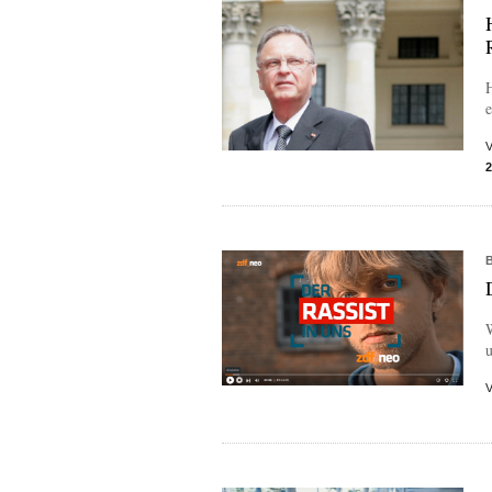
H
e
W
u