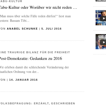
TABU-KULTUR
Tabu-Kultur oder Worüber wir nicht reden …
Man muss über solche Fälle reden dürfen!“ liest man
estern: Bassam Tibi...
VON
ANABEL SCHUNKE
|
5. JULI 2016
EINE TRAURIGE BILANZ FÜR DIE FREIHEIT
Post-Demokratie: Gedanken zu 2016
ir erleben damit die schleichende Veränderung der
taatlichen Ordnung von der...
VON
|
14. JANUAR 2016
VOLKSBEFRAGUNG: ERZÄHLT, GESCHRIEBEN