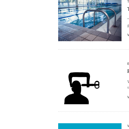
"
g
W
s