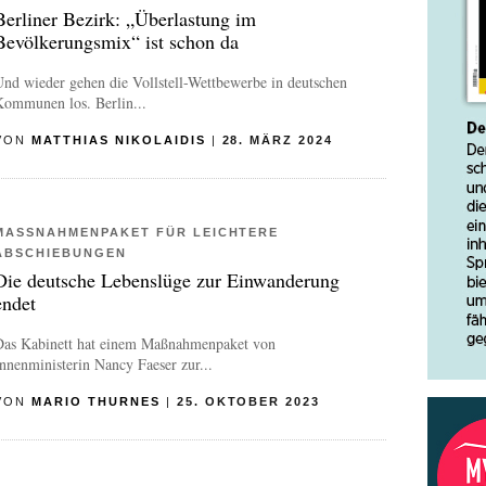
Berliner Bezirk: „Überlastung im
Bevölkerungsmix“ ist schon da
nd wieder gehen die Vollstell-Wettbewerbe in deutschen
Kommunen los. Berlin...
VON
MATTHIAS NIKOLAIDIS
|
28. MÄRZ 2024
MASSNAHMENPAKET FÜR LEICHTERE A
BSCHIEBUNGEN
Die deutsche Lebenslüge zur Einwanderung
endet
Das Kabinett hat einem Maßnahmenpaket von
nnenministerin Nancy Faeser zur...
VON
MARIO THURNES
|
25. OKTOBER 2023