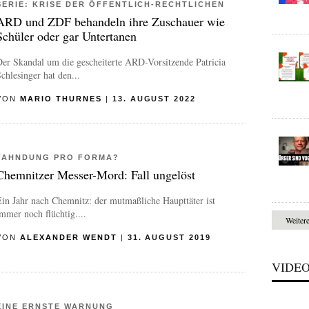
SERIE: KRISE DER ÖFFENTLICH-RECHTLICHEN
ARD und ZDF behandeln ihre Zuschauer wie
Schüler oder gar Untertanen
er Skandal um die gescheiterte ARD-Vorsitzende Patricia
chlesinger hat den...
VON
MARIO THURNES
|
13. AUGUST 2022
FAHNDUNG PRO FORMA?
Chemnitzer Messer-Mord: Fall ungelöst
in Jahr nach Chemnitz: der mutmaßliche Haupttäter ist
mmer noch flüchtig....
Weiter
VON
ALEXANDER WENDT
|
31. AUGUST 2019
VIDE
EINE ERNSTE WARNUNG