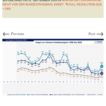
PUBLISHED ON
11. SEPTEMBER 2020
IN
WARUM DIE CORONA-KRISE
NICHT VOR DER BUNDESTAGSWAHL ENDET
FULL RESOLUTION (620
× 349)
←
→
Previous
Next