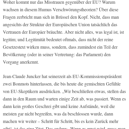
Woher kommt nur das Misstrauen gegenüber der EU? Warum
wachsen in diesem Humus Verschwörungstheorien? Über diese
Fragen zerbricht man sich in Brüssel den Kopf. Nicht, dass man
angesichts der Struktur der Europäischen Union tatsächlich das
Vertrauen der Europäer bräuchte. Aber nicht alles, was legal ist, ist
legitim; und Legitimität bedeutet oftmals, dass nicht der reine
Gesetzestext wirken muss, sondern, dass zumindest ein Teil der
Bevölkerung (oder in seiner Vertretung: das Parlament) den
Vorgang anerkennt.
Jean-Claude Juncker hat seinerzeit als EU-Kommissionspräsident
zwei Bonmots hinterlassen, die bis heute die gemischten Gefühle
von EU-Skeptikern ausdrücken. „Wir beschließen etwas, stellen das
dann in den Raum und warten einige Zeit ab, was passiert. Wenn es
dann kein großes Geschrei gibt und keine Aufstände, weil die
meisten gar nicht begreifen, was da beschlossen wurde, dann
machen wir weiter – Schritt für Schritt, bis es kein Zurück mehr
gibt“, ist das eine Zitat. Das andere: „Wenn es ernst wird, muss man