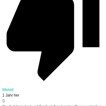
bfwied
1 Jahr her