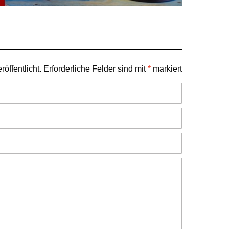
öffentlicht.
Erforderliche Felder sind mit
*
markiert