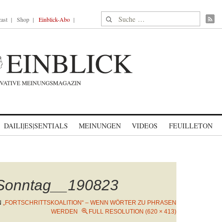
Suche nach:
ast
Shop
Einblick-Abo
DAILI|ES|SENTIALS
MEINUNGEN
VIDEOS
FEUILLETON
Sonntag__190823
N
„FORTSCHRITTSKOALITION“ – WENN WÖRTER ZU PHRASEN
WERDEN
FULL RESOLUTION (620 × 413)