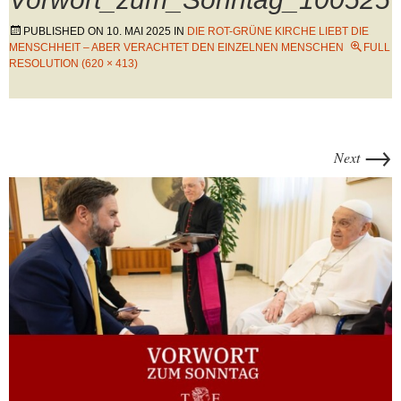
PUBLISHED ON
10. MAI 2025
IN
DIE ROT-GRÜNE KIRCHE LIEBT DIE
MENSCHHEIT – ABER VERACHTET DEN EINZELNEN MENSCHEN
FULL
RESOLUTION (620 × 413)
→
Next