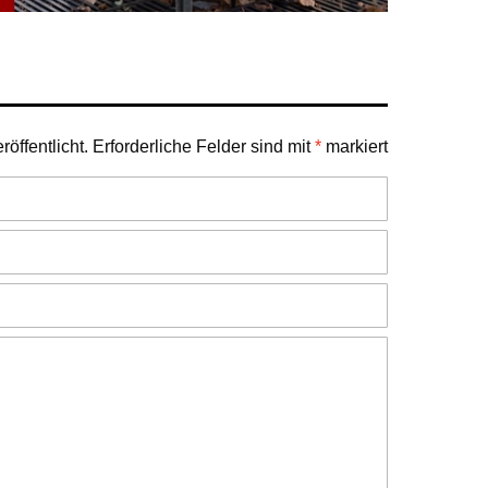
öffentlicht.
Erforderliche Felder sind mit
*
markiert