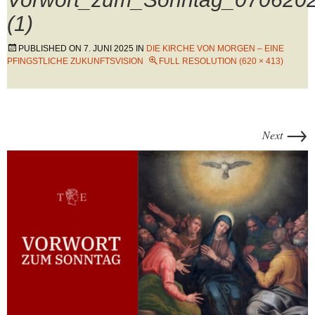
(1)
PUBLISHED ON
7. JUNI 2025
IN
DIE KIRCHE VON MORGEN – EINE
PFINGSTLICHE ZUKUNFTSVISION
FULL RESOLUTION (620 × 413)
→
Next