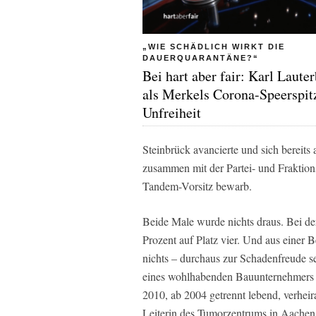
„WIE SCHÄDLICH WIRKT DIE
DAUERQUARANTÄNE?“
Bei hart aber fair: Karl Laute
als Merkels Corona-Speerspit
Unfreiheit
Steinbrück avancierte und sich bereits 
zusammen mit der Partei- und Fraktio
Tandem-Vorsitz bewarb.
Beide Male wurde nichts draus. Bei d
Prozent auf Platz vier. Und aus einer
nichts – durchaus zur Schadenfreude s
eines wohlhabenden Bauunternehmers 
2010, ab 2004 getrennt lebend, verheira
Leiterin des Tumorzentrums in Aachen is