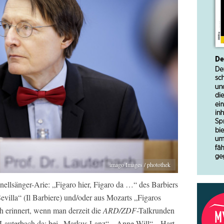
imago Images / photothek
llsänger-Arie: „Figaro hier, Figaro da …“ des Barbiers
evilla“ (Il Barbiere) und/oder aus Mozarts „Figaros
h erinnert, wenn man derzeit die
ARD/ZDF
-Talkrunden
. Lauterbach da: bei „Markus Lanz“, „Anne Will“, „Hart