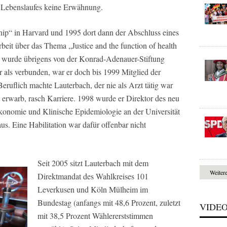
s Lebenslaufes keine Erwähnung.
hip“ in Harvard und 1995 dort dann der Abschluss eines
rbeit über das Thema „Justice and the function of health
t wurde übrigens von der Konrad-Adenauer-Stiftung
er als verbunden, war er doch bis 1999 Mitglied der
eruflich machte Lauterbach, der nie als Arzt tätig war
 erwarb, rasch Karriere. 1998 wurde er Direktor des neu
ökonomie und Klinische Epidemiologie an der Universität
us. Eine Habilitation war dafür offenbar nicht
Seit 2005 sitzt Lauterbach mit dem
Weiter
Direktmandat des Wahlkreises 101
Leverkusen und Köln Mülheim im
Bundestag (anfangs mit 48,6 Prozent, zuletzt
VIDE
mit 38,5 Prozent Wählererststimmen