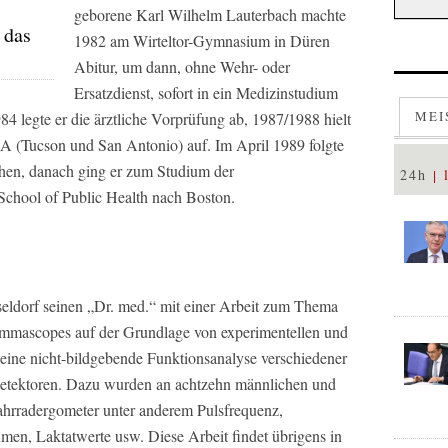
geborene Karl Wilhelm Lauterbach machte
 das
1982 am Wirteltor-Gymnasium in Düren
Abitur, um dann, ohne Wehr- oder
Ersatzdienst, sofort in ein Medizinstudium
MEI
4 legte er die ärztliche Vorprüfung ab, 1987/1988 hielt
A (Tucson und San Antonio) auf. Im April 1989 folgte
chen, danach ging er zum Studium der
24h
chool of Public Health nach Boston.
seldorf seinen „Dr. med.“ mit einer Arbeit zum Thema
mmascopes auf der Grundlage von experimentellen und
 eine nicht-bildgebende Funktionsanalyse verschiedener
Detektoren. Dazu wurden an achtzehn männlichen und
ahrradergometer unter anderem Pulsfrequenz,
en, Laktatwerte usw. Diese Arbeit findet übrigens in