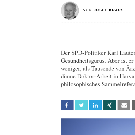
VON
JOSEF KRAUS
Der SPD-Politiker Karl Lauter
Gesundheitsgurus. Aber ist er 
weniger, als Tausende von Ärz
dünne Doktor-Arbeit in Harvar
philosophisches Sammelrefera
Facebook
Twitter
Linkedin
Xing
Em