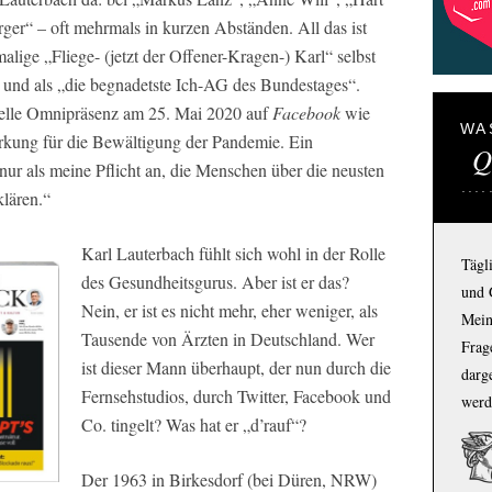
rger“ – oft mehrmals in kurzen Abständen. All das ist
malige „Fliege- (jetzt der Offener-Kragen-) Karl“ selbst
“ und als „die begnadetste Ich-AG des Bundestages“.
tuelle Omnipräsenz am 25. Mai 2020 auf
Facebook
wie
WA
rkung für die Bewältigung der Pandemie. Ein
Q
 nur als meine Pflicht an, die Menschen über die neusten
klären.“
Karl Lauterbach fühlt sich wohl in der Rolle
Tägl
des Gesundheitsgurus. Aber ist er das?
und 
Nein, er ist es nicht mehr, eher weniger, als
Mein
Tausende von Ärzten in Deutschland. Wer
Frage
ist dieser Mann überhaupt, der nun durch die
darg
Fernsehstudios, durch
Twitter, Facebook
und
werd
Co. tingelt? Was hat er „d’rauf“?
Der 1963 in Birkesdorf (bei Düren, NRW)