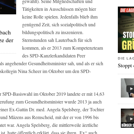
gewählt). Seine Mitgliedschaften und
Tätigkeiten in Ausschüssen mögen hier
keine Rolle spielen. Jedenfalls blieb ihm
genügend Zeit, sich sozialpolitisch und
rbach
bildungspolitisch zu inszenieren.
ze der
Sternstunden sah Lauterbach für sich
kommen, als er 2013 zum Kompetenzteam
des SPD-Kanzlerkandidaten Peer
DIE LA
als angehender Gesundheitsminister sah, und als er sich
Stoppt
nskollegin Nina Scheer im Oktober um den SPD-
er SPD-Basiswahl im Oktober 2019 landete er mit 14,63
 Berufung zum Gesundheitsminister wurde 2013 ja auch
einer Ex-Gattin Dr. med. Angela Spelsberg, der Tochter
und Mäzens aus Remscheid, mit der er von 1996 bis
tet war. Angela Spelsberg, die mittlerweile ärztliche
t, hatte öffentlich erklärt, dass sie ihren „Ex“ auch