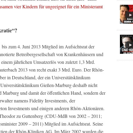
amen vier Kindern für ungeeignet für ein Ministeramt
ratie“?
 bis zum 4. Juni 2013 Mitglied im Aufsichtsrat der
notierte Betreibergesellschaft von Krankenhäusern und
einem jährlichen Umsatzerlös von zuletzt 1,3 Mrd.
auterbach 2013 von recht exakt 3 Mrd. Euro. Der Rhön-
eiber in Deutschland, der ein Universitätsklinikum
 Universitätsklinikum Gießen-Marburg deshalb nicht
d Marburg und damit der öffentlichen Hand, sondern der
alter namens Fidelity Investments, der
eton Investments und einigen anderen Rhön-Aktionären.
l-Theodor zu Guttenberg (CDU-MdB von 2002 – 2011;
sminister 2009 – 2011) Mitglied im Aufsichtsrat. Seine
aktien der Rhön-Kliniken AG. Im März 2002 wurden die