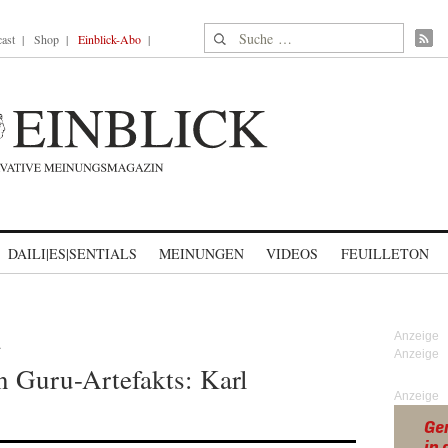
Suche nach:
ast
Shop
Einblick-Abo
DAILI|ES|SENTIALS
MEINUNGEN
VIDEOS
FEUILLETON
A
en Guru-Artefakts: Karl
Anzeige