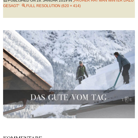
PUBLISHED ON
28. JANUAR 2019
IN
„FRÜHER HAT MAN WINTER DAZU
GESAGT“
FULL RESOLUTION (620 × 414)