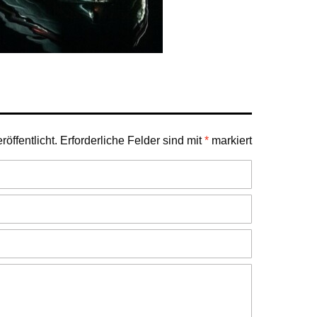
öffentlicht.
Erforderliche Felder sind mit
*
markiert