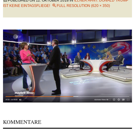
PUBLISHED ON
12. OKTOBER 2018
IN
ILLNER AHNT: DONALD TRUMP
IST KEINE EINTAGSFLIEGE!
FULL RESOLUTION (620 × 350)
KOMMENTARE