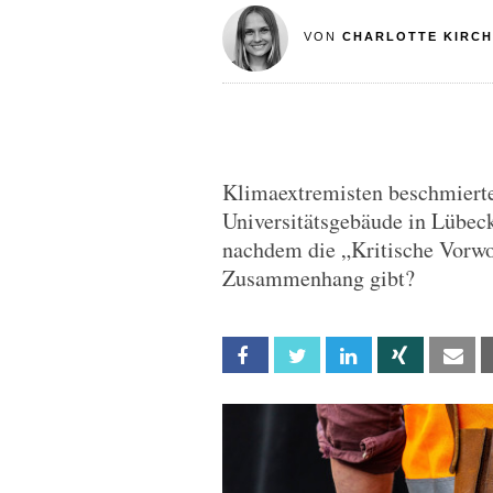
VON
CHARLOTTE KIRC
Klimaextremisten beschmiert
Universitätsgebäude in Lübeck
nachdem die „Kritische Vorwoc
Zusammenhang gibt?
Facebook
Twitter
Linkedin
Xing
Em