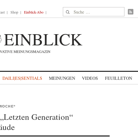
Suche nach:
ast
Shop
Einblick-Abo
DAILI|ES|SENTIALS
MEINUNGEN
VIDEOS
FEUILLETON
RWOCHE“
 „Letzten Generation“
äude