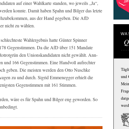
ndidaten auf einer Wahlkarte standen, wo jeweils „Ja“,
werden konnte. Damit haben Spahn und Bilger das letzte
rchzubekommen, aus der Hand gegeben. Die AfD
r nicht zu wählen.
WA
Q
 schlechteste Wahlergebnis hatte Günter Spinner
r 178 Gegenstimmen. Da die AfD über 151 Mandate
Rotrotgrün den Unionskandidaten nicht gewählt. Ann-
n und 166 Gegenstimmen. Eine Handvoll aufrechter
Tägl
noch geben. Die meisten werden den Otto Nuschke
und 
Augen zu und durch. Sigrid Emmenegger erhielt die
Mein
wenigsten Gegenstimmen mit 161 Stimmen.
Frage
darg
rden, wäre es für Spahn und Bilger eng geworden. So
werd
 unbedingt.