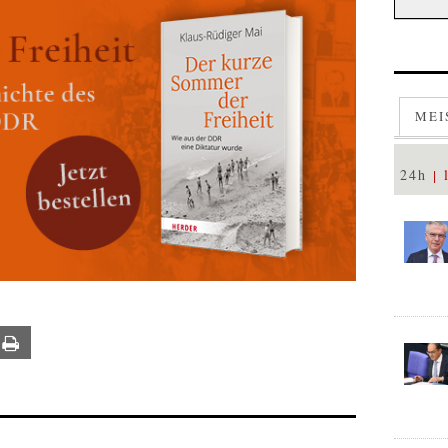
MEI
24h
ail
Print