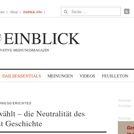
Suche nach:
ast
Shop
Einblick-Abo
DAILI|ES|SENTIALS
MEINUNGEN
VIDEOS
FEUILLETON
UNGSGERICHTES
ählt – die Neutralität des
Anzeige
st Geschichte