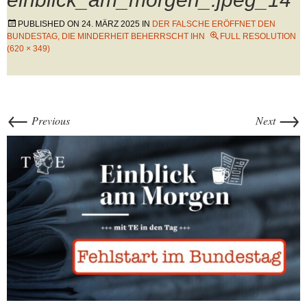
PUBLISHED ON
24. MÄRZ 2025
IN
DER FALSCHE ERÖFFNET DEN
BUNDESTAG, DIE MINDERHEIT BEHERRSCHT IHN
FULL RESOLUTION
(620 × 349)
←
→
Previous
Next