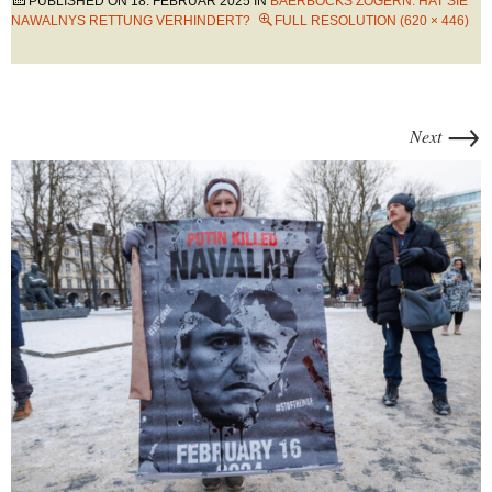
PUBLISHED ON
18. FEBRUAR 2025
IN
BAERBOCKS ZÖGERN: HAT SIE
NAWALNYS RETTUNG VERHINDERT?
FULL RESOLUTION (620 × 446)
→
Next